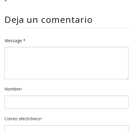
»
k
r
Deja un comentario
Message *
Nombre
*
Correo electrónico
*