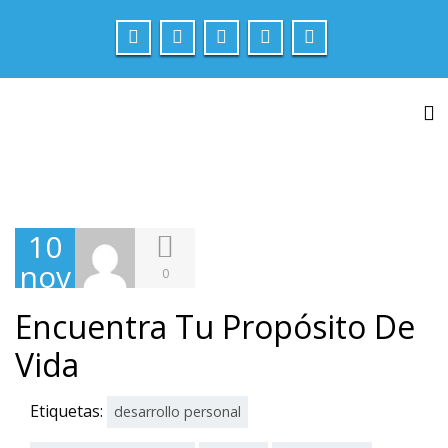
Carlos Carreon
Domina Tu Mente
Ca
10
nov
0
iem
Encuentra Tu Propósito De
bre
Vida
,
201
Etiquetas:
desarrollo personal
8