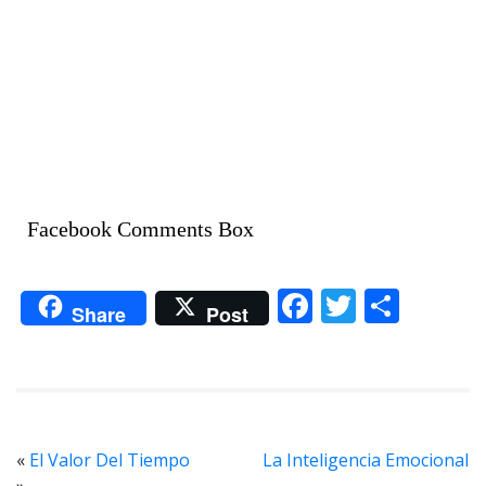
Facebook Comments Box
F
T
C
Share
Post
ac
w
o
e
itt
m
b
er
p
o
ar
«
El Valor Del Tiempo
La Inteligencia Emocional
o
ti