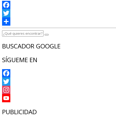
Facebook
Twitter
Compartir
BUSCADOR GOOGLE
SÍGUEME EN
Facebook
Twitter
Instagram
YouTube
PUBLICIDAD
Channel