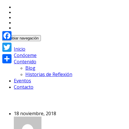
Domina Tu Mente
Carlos Carreon
Cambiar navegación
Facebook
Inicio
Conóceme
Twitter
Contenido
Blog
Compartir
Historias de Reflexión
Eventos
Contacto
18 noviembre, 2018