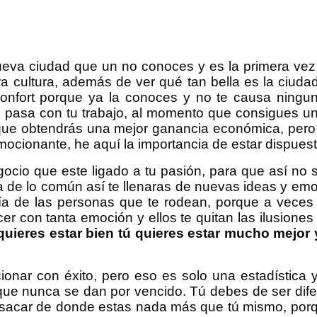
va ciudad que un no conoces y es la primera vez 
ra cultura, además de ver qué tan bella es la ciu
confort porque ya la conoces y no te causa nin
al pasa con tu trabajo, al momento que consigues 
ue obtendrás una mejor ganancia económica, pero u
ocionante, he aquí la importancia de estar dispues
cio que este ligado a tu pasión, para que así no s
 de lo común así te llenaras de nuevas ideas y emo
oría de las personas que te rodean, porque a vec
er con tanta emoción y ellos te quitan las ilusione
quieres estar bien tú quieres estar mucho mejo
onar con éxito, pero eso es solo una estadística 
que nunca se dan por vencido. Tú debes de ser difer
a sacar de donde estas nada más que tú mismo, porq