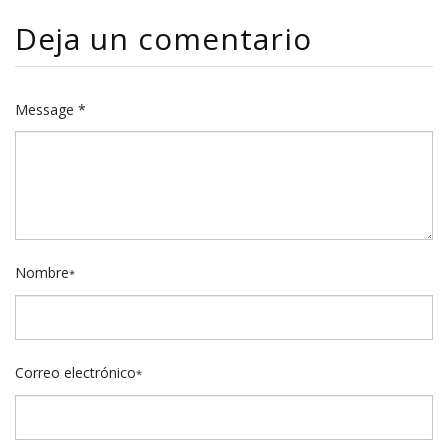
o
ar
Deja un comentario
o
ti
k
r
Message *
Nombre
*
Correo electrónico
*