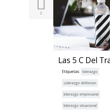
i
r
0
Las 5 C Del T
Etiquetas:
liderazgo
Liderazgo definicion
liderazgo empresarial
liderazgo situacional